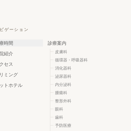
ビゲーション
療時間
診療案内
皮膚科
院紹介
循環器・呼吸器科
クセス
消化器科
リミング
泌尿器科
内分泌科
ットホテル
腫瘍科
整形外科
眼科
歯科
予防医療