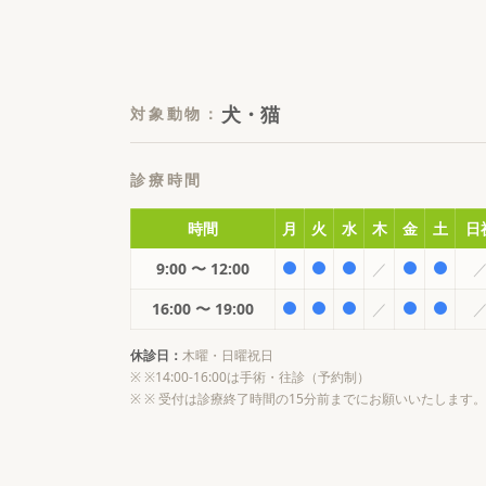
犬・猫
対象動物
：
診療時間
時間
月
火
水
木
金
土
日
9:00 〜 12:00
／
16:00 〜 19:00
／
休診日：
木曜・日曜祝日
※
※14:00-16:00は手術・往診（予約制）
※
※ 受付は診療終了時間の15分前までにお願いいたします。