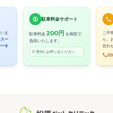
駐車料金サポート
200円
ざいま
ご不
駐車料金
を病院で
る
スー
ら、
負担いたします。
パーキ
合わ
💡 受付にお申し出ください
03