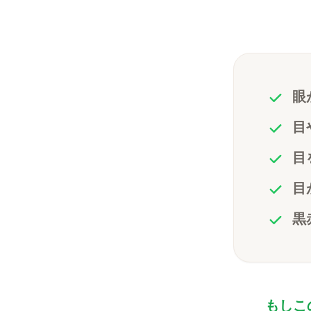
眼
目
目
目
黒
もしこ