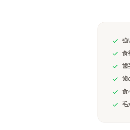
強
食
歯
歯
食
毛