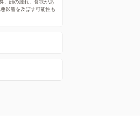
臭、顔の腫れ、食欲があ
へ悪影響を及ぼす可能性も