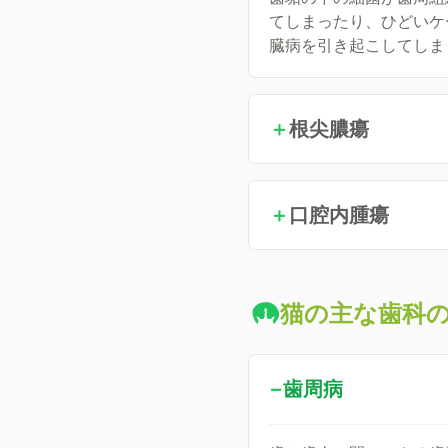
てしまったり、ひどいケ
臓病を引き起こしてしま
＋
根尖膿瘍
＋
口腔内腫瘍
猫の主な歯科
−
歯周病